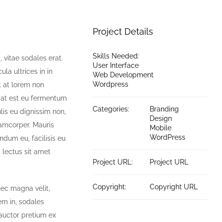
Project Details
Skills Needed:
 vitae sodales erat.
User Interface
ula ultrices in in
Web Development
Wordpress
t at lorem non
giat est eu fermentum
Categories:
Branding
is eu dignissim non,
Design
lamcorper. Mauris
Mobile
WordPress
ndum eu, facilisis eu
s lectus sit amet
Project URL:
Project URL
Copyright:
Copyright URL
nec magna velit,
em in, sodales
auctor pretium ex