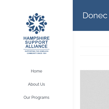
Skip
to
Donec 
content
Home
View
Larger
About Us
Image
Our Programs