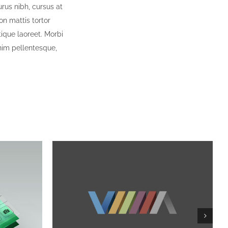
urus nibh, cursus at
non mattis tortor
stique laoreet. Morbi
 enim pellentesque,