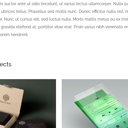
s auctor ante ut odio tincidunt, ut varius lectus ullamcorper. Nulla p
s ultrices tellus. Phasellus sed mollis nunc. Donec efficitur nulla nisl, 
tor. Nunc ut cursus elit, sed luctus nulla. Morbi mattis metus eu ex tri
t gravida eleifend at, porttitor vitae erat. Proin varius nibh venenatis
lorem hendrerit.
jects