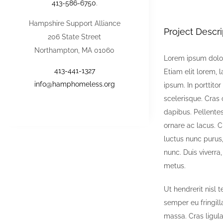
413-586-6750
.
Hampshire Support Alliance
Project Descri
206 State Street
Northampton, MA 01060
Lorem ipsum dolor 
413-441-1327
Etiam elit lorem, l
info@hamphomeless.org
ipsum. In porttito
scelerisque. Cras
dapibus. Pellente
ornare ac lacus. C
luctus nunc purus,
nunc. Duis viverra,
metus.
Ut hendrerit nisl 
semper eu fringill
massa. Cras ligul