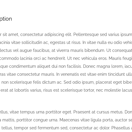
ption
sit amet, consectetur adipiscing elit. Pellentesque sed varius ipsum,
acinia vitae sollicitudin ac, egestas ut risus. In vitae nulla eu odio vehic
r lectus vel augue faucibus, at viverra mauris bibendum. Ut consequa
 commodo lacinia orci ac hendrerit. Ut nec vehicula eros. Mauris feu
sque condimentum aliquet dui non facilisis. Donec magna lorem, iacul
ras vitae consectetur mauris. In venenatis est vitae enim tincidunt ul
 non scelerisque felis dictum ac. Sed odio ipsum, placerat eget bibe
 erat at lobortis varius, risus est scelerisque tortor, nec molestie lacu
tellus, vitae tempus urna porttitor eget. Praesent at cursus metus. Do
a mattis, porttitor congue urna. Maecenas vitae ligula porta, auctor s
a tellus, tempor sed fermentum sed, consectetur ac dolor. Phasellus 