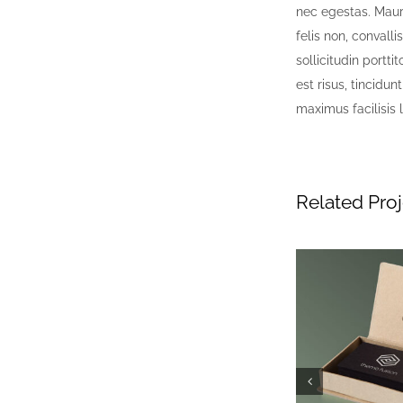
nec egestas. Mauri
felis non, convalli
sollicitudin portti
est risus, tincidun
maximus facilisis 
Related Pro